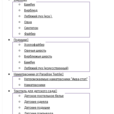
Бамбук
Верблюд
Лебяжий пух (иск.).
Овца
Синтепон
Файбер
Подушки
Холлофайбер
Овечья шерсть
Верблюжья шерсть
Бамбук
Лебяжий пух (искусственный)
Наматрасники от Paradise Textile
Непромокаемые наматрасники "Аква-стоп"
Наматрасники
Текстиль для детского сада
Детское постельное белье
Детские одеяла
Детские подушки
Детские покрывала