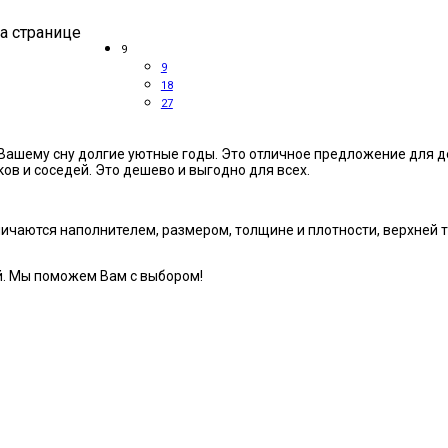
а странице
9
9
18
27
ашему сну долгие уютные годы. Это отличное предложение для де
ов и соседей. Это дешево и выгодно для всех.
чаются наполнителем, размером, толщине и плотности, верхней тк
й. Мы поможем Вам с выбором!