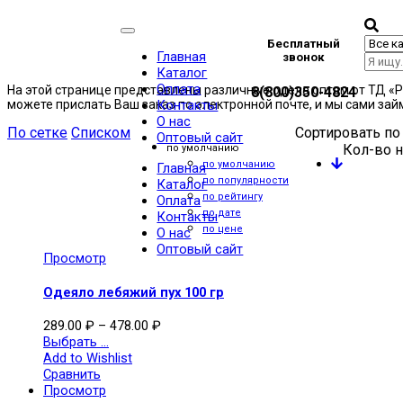
Categories
Одеяла
Бесплатный
Главная
звонок
Лебяжий пух (иск.).
Каталог
Оплата
На этой странице представлены различные одела оптом от ТД «P
8(800)350-4824
можете прислать Ваш заказ по электронной почте, и мы сами за
Контакты
О нас
По сетке
Списком
Сортировать по
Оптовый сайт
Кол-во н
по умолчанию
по умолчанию
Главная
по популярности
Каталог
по рейтингу
Оплата
по дате
Контакты
по цене
О нас
Оптовый сайт
Просмотр
Одеяло лебяжий пух 100 гр
289.00
₽
–
478.00
₽
Выбрать ...
Add to Wishlist
Сравнить
Просмотр