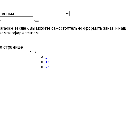
aradise Textile». Вы можете самостоятельно оформить заказ, и на
ймемся оформлением.
а странице
9
9
18
27