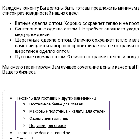
Каждому клиенту Вы должны быть готовы предложить минимум дв
список разновидностей наших одеял:
Ватные одеяла оптом. Хорошо сохраняет тепло и не проп
Синтепоновые одеяла оптом. Не требует сложного ухода
медучреждений.
Шерстяные одеяла оптом. Отлично сохраняет тепло и вл
самоочищается и хорошо проветривается, не сохраняя по
шерстяное одеяло оптом.
Пуховые одеяла оптом. Отлично сохраняет тепло и подд
Мы смело гарантируем Вам лучшее сочетание цены и качества! П
Вашего бизнеса.
Текстиль для гостиниц и других заведений
Постельное белье для отелей
Махровые полотенца и халаты для отелей
Одеяла для гостиниц
Подушки для отелей
Постельное белье от Paradise
Одеяла