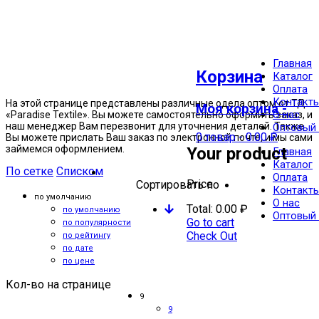
Главная
Одеяла
Корзина
Каталог
Файбер
Оплата
Контакт
На этой странице представлены различные одела оптом от ТД
Моя корзина -
О нас
«Paradise Textile». Вы можете самостоятельно оформить заказ, и
наш менеджер Вам перезвонит для уточнения деталей. Также
Оптовый 
0 товар
-
0.00
₽
Вы можете прислать Ваш заказ по электронной почте, и мы сами
займемся оформлением.
Your product
Главная
Каталог
По сетке
Списком
Оплата
Price
Сортировать по
Контакт
по умолчанию
О нас
Total:
0.00
₽
по умолчанию
Оптовый 
Go to cart
по популярности
Check Out
по рейтингу
по дате
по цене
Кол-во на странице
9
9