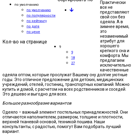
Практически
по умолчанию
все не
по умолчанию
представляют
по популярности
свой сон без
по рейтингу
одеяла. А в
зимнее время,
по дате
это
по цене
незаменимый
атрибут для
Кол-во на странице
хорошего
9
крепкого сна и
9
комфорта. Мы
18
предлагаем
27
исключительно
качественные
одеяла оптом, которые прослужат Вашему сну долгие уютные
годы. Это отличное предложение для детских, медицинских
учреждений, отелей, гостиниц, транспортных компаний. Можно
купить и домой, с расчетом на всех родственников и соседей.
Это дешево и выгодно для всех.
Большое разнообразие вариантов
Одеяло – важный элемент постельных принадлежностей. Они
отличаются наполнителем, размером, толщине и плотности,
верхней тканевой основой, техникой пошива. Наши
консультанты, с радостью, помогут Вам подобрать лучший
вариант.