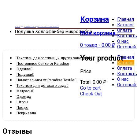
Корзина
Текстиль для гостиниц и других заведений
Главная
Каталог
Подушки для отелей
Оплата
Подушка Холлофайбер микрофибра
Моя корзина -
Контакт
О нас
0 товар
-
0.00
₽
Оптовый 
Your product
Главная
Текстиль для гостиниц и других заведений
Каталог
Постельное белье от Paradise
Оплата
Одеяла
Price
Контакт
Подушки
О нас
Наматрасники от Paradise Textile
Total:
0.00
₽
Оптовый 
Текстиль для детского сада
Go to cart
Матрасы
Check Out
Одежда
Шторы
Пледы
Покрывала
Отзывы