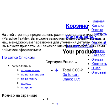
Главная
Одеяла
Корзина
Каталог
Файбер
Оплата
Контакт
На этой странице представлены различные одела оптом от ТД
Моя корзина -
О нас
«Paradise Textile». Вы можете самостоятельно оформить заказ, и
наш менеджер Вам перезвонит для уточнения деталей. Также
Оптовый 
0 товар
-
0.00
₽
Вы можете прислать Ваш заказ по электронной почте, и мы сами
займемся оформлением.
Your product
Главная
Каталог
По сетке
Списком
Оплата
Price
Сортировать по
Контакт
по умолчанию
О нас
Total:
0.00
₽
по умолчанию
Оптовый 
Go to cart
по популярности
Check Out
по рейтингу
по дате
по цене
Кол-во на странице
9
9