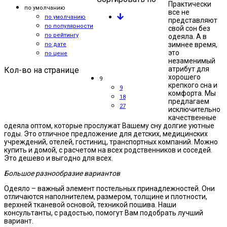
Практически
по умолчанию
все не
по умолчанию
представляют
по популярности
свой сон без
по рейтингу
одеяла. А в
зимнее время,
по дате
это
по цене
незаменимый
атрибут для
Кол-во на странице
хорошего
9
крепкого сна и
9
комфорта. Мы
18
предлагаем
27
исключительно
качественные
одеяла оптом, которые прослужат Вашему сну долгие уютные
годы. Это отличное предложение для детских, медицинских
учреждений, отелей, гостиниц, транспортных компаний. Можно
купить и домой, с расчетом на всех родственников и соседей.
Это дешево и выгодно для всех.
Большое разнообразие вариантов
Одеяло – важный элемент постельных принадлежностей. Они
отличаются наполнителем, размером, толщине и плотности,
верхней тканевой основой, техникой пошива. Наши
консультанты, с радостью, помогут Вам подобрать лучший
вариант.