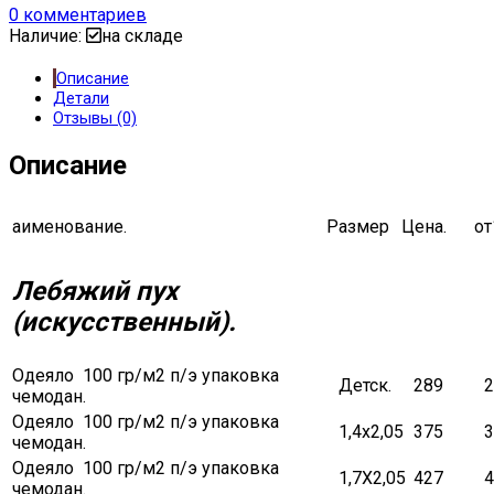
0
комментариев
Наличие:
на складе
Описание
Детали
Отзывы (0)
Описание
аименование.
Размер
Цена.
от
Лебяжий пух
(искусственный).
Одеяло 100 гр/м2 п/э упаковка
Детск.
289
2
чемодан.
Одеяло 100 гр/м2 п/э упаковка
1,4х2,05
375
3
чемодан.
Одеяло 100 гр/м2 п/э упаковка
1,7Х2,05
427
4
чемодан.