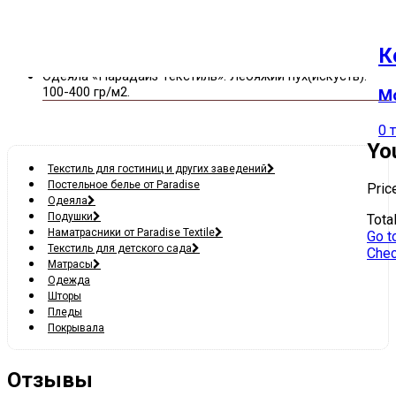
Текстиль для гостиниц и других заведений
К
Одеяла для гостиниц
Одеяла «Парадайз Текстиль». Лебяжий пух(искуств).
100-400 гр/м2.
Мо
0 
Yo
Текстиль для гостиниц и других заведений
Постельное белье от Paradise
Pric
Одеяла
Подушки
Total
Наматрасники от Paradise Textile
Go t
Текстиль для детского сада
Chec
Матрасы
Одежда
Шторы
Пледы
Покрывала
Отзывы