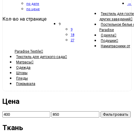
→
по дате
по цене
Текстиль для гости
Кол-во на странице
других заведений
9
Постельное белье 
9
Paradise
18
Одеяла
27
Подушки
Наматрасники от
Paradise Textile
Текстиль для детского сада
Матрасы
Одежда
Шторы
Пледы
Покрывала
Цена
Фильтровать
Ткань