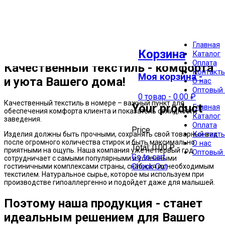
Главная
1,7Х2,05
Корзина
Каталог
Оплата
Качественный текстиль - комфорта
Контакт
Моя корзина -
и уюта Вашего дома!
О нас
Оптовый 
0 товар
-
0.00
₽
Качественный текстиль в номере – важный пункт для
Your product
Главная
обеспечения комфорта клиента и показатель солидности
Каталог
заведения.
Оплата
Price
Контакт
Изделия должны быть прочными, сохранять свой товарный вид
после огромного количества стирок и быть максимально
О нас
Total:
0.00
₽
приятными на ощупь. Наша компания уже не первый год
Оптовый 
Go to cart
сотрудничает с самыми популярными и успешными
Check Out
гостиничными комплексами страны, снабжая их необходимым
текстилем. Натуральное сырье, которое мы используем при
производстве гипоаллергенно и подойдет даже для малышей.
Поэтому наша продукция - станет
идеальным решением для Вашего