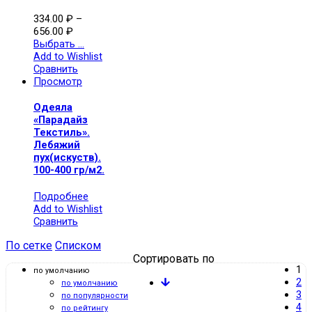
334.00
₽
–
656.00
₽
Выбрать ...
Add to Wishlist
Сравнить
Просмотр
Одеяла
«Парадайз
Текстиль».
Лебяжий
пух(искуств).
100-400 гр/м2.
Подробнее
Add to Wishlist
Сравнить
По сетке
Списком
Сортировать по
1
по умолчанию
2
по умолчанию
3
по популярности
4
по рейтингу