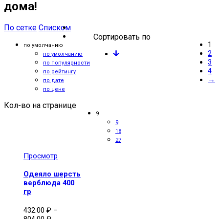
дома!
По сетке
Списком
Сортировать по
1
по умолчанию
2
по умолчанию
3
по популярности
4
по рейтингу
→
по дате
по цене
Кол-во на странице
9
9
18
27
Просмотр
Одеяло шерсть
верблюда 400
гр
432.00
₽
–
804.00
₽